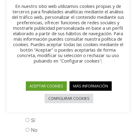
En nuestro sitio web utilizamos cookies propias y de
terceros para finalidades analíticas mediante el análisis
del tráfico web, personalizar el contenido mediante sus
preferencias, ofrecer funciones de redes sociales y
mostrarle publicidad personalizada en base a un perfil
elaborado a partir de sus hábitos de navegación. Para
Nombre y apellido
*
más información puedes consultar nuestra política de
cookies. Puedes aceptar todas las cookies mediante el
botón “Aceptar” o puedes aceptarlas de forma
concreta, modificar su selección o rechazar su uso
pulsando en "Configurar cookies";
Dirección e-mail
*
ACEPTAR COOKIES
MÁS INFORMACIÓN
CONFIGURAR COOKIES
¿Eres socio de Clásicos San
Fermín?
*
Sí
No