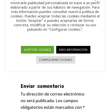
Calle Martín Azpilicueta de Pamplona como
mostrarle publicidad personalizada en base a un perfil
elaborado a partir de sus hábitos de navegación. Para
todos los años a colaborar con la
más información puedes consultar nuestra política de
asociación de comerciantes, aparcaremos
cookies. Puedes aceptar todas las cookies mediante el
nuestros vehículos para disfrute de la gente
botón “Aceptar” o puedes aceptarlas de forma
concreta, modificar su selección o rechazar su uso
y nos darán un pintxo pote, pasaremos
pulsando en "Configurar cookies";
buena mañana y saludaremos a nuestra
amiga INMA
ACEPTAR COOKIES
MÁS INFORMACIÓN
CONFIGURAR COOKIES
Enviar comentario
Tu dirección de correo electrónico
no será publicada.
Los campos
obligatorios están marcados con
*