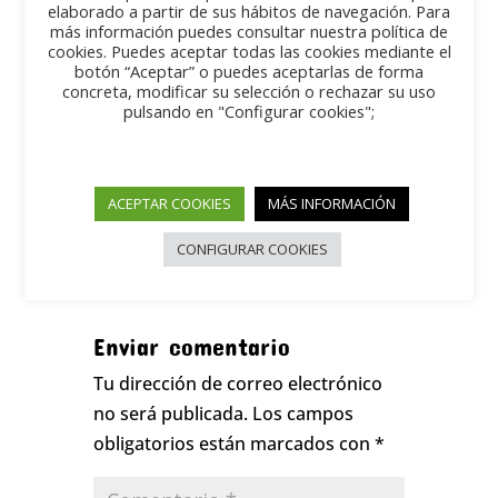
elaborado a partir de sus hábitos de navegación. Para
El dia 21 de Mayo se organiza una
más información puedes consultar nuestra política de
exposicion de vehiculos clasicos en
cookies. Puedes aceptar todas las cookies mediante el
botón “Aceptar” o puedes aceptarlas de forma
colaboración con la asociacion de
concreta, modificar su selección o rechazar su uso
comerciantes,el evento sera de 11,30 a 14
pulsando en "Configurar cookies";
horas
ACEPTAR COOKIES
MÁS INFORMACIÓN
CONFIGURAR COOKIES
Enviar comentario
Tu dirección de correo electrónico
no será publicada.
Los campos
obligatorios están marcados con
*