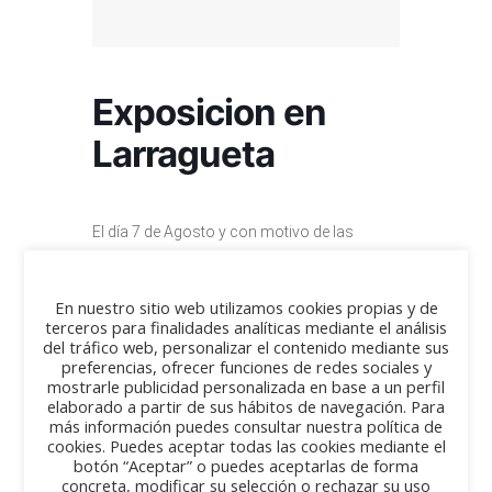
Exposicion en
Larragueta
El día 7 de Agosto y con motivo de las
fiestas patronales habra una exposicion de
vehiculos clasicos en la localidad de
En nuestro sitio web utilizamos cookies propias y de
Larragueta,el evento comenzara a las 11.30
terceros para finalidades analíticas mediante el análisis
y terminara sobre las 2 del mediodia,la
del tráfico web, personalizar el contenido mediante sus
preferencias, ofrecer funciones de redes sociales y
exposicion se hara al lado del fronton de la
mostrarle publicidad personalizada en base a un perfil
localidad y el ayuntamiento nos pondra
elaborado a partir de sus hábitos de navegación. Para
más información puedes consultar nuestra política de
algun pintxo para amenizar el rato.
cookies. Puedes aceptar todas las cookies mediante el
botón “Aceptar” o puedes aceptarlas de forma
concreta, modificar su selección o rechazar su uso