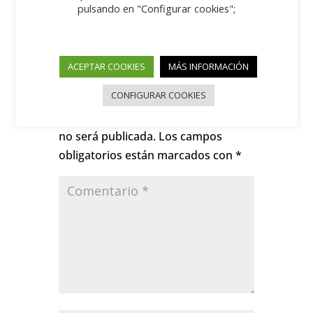
pulsando en "Configurar cookies";
ACEPTAR COOKIES
MÁS INFORMACIÓN
Enviar comentario
CONFIGURAR COOKIES
Tu dirección de correo electrónico
no será publicada.
Los campos
obligatorios están marcados con
*