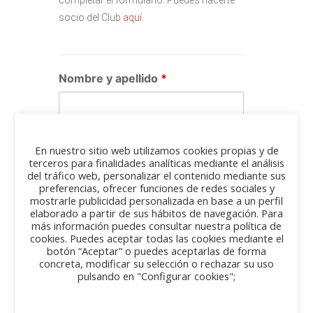
completar el formulario. Puedes hacerte
socio del Club
aquí
.
Nombre y apellido
*
Dirección e-mail
*
En nuestro sitio web utilizamos cookies propias y de
terceros para finalidades analíticas mediante el análisis
del tráfico web, personalizar el contenido mediante sus
preferencias, ofrecer funciones de redes sociales y
mostrarle publicidad personalizada en base a un perfil
elaborado a partir de sus hábitos de navegación. Para
¿Eres socio de Clásicos San
más información puedes consultar nuestra política de
cookies. Puedes aceptar todas las cookies mediante el
Fermín?
*
botón “Aceptar” o puedes aceptarlas de forma
concreta, modificar su selección o rechazar su uso
Sí
pulsando en "Configurar cookies";
No