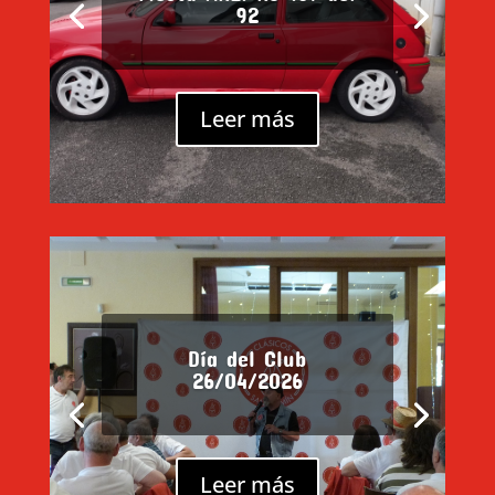
Alberto Posada
92
Porsche 944 S2 año
1990
Leer más
Día del Club
26/04/2026
Día del Motor en
Peralta 11-04-2026
Leer más