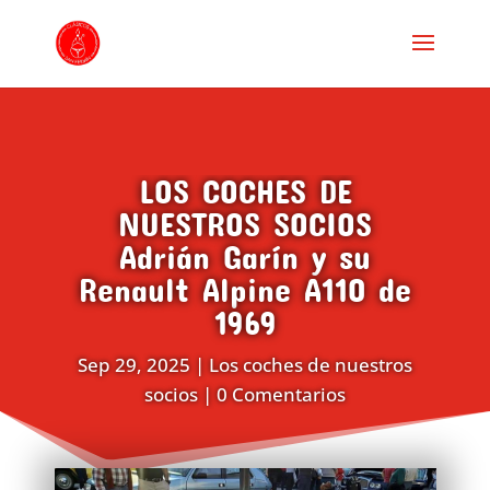
LOS COCHES DE
NUESTROS SOCIOS
Adrián Garín y su
Renault Alpine A110 de
1969
Sep 29, 2025
|
Los coches de nuestros
socios
|
0 Comentarios