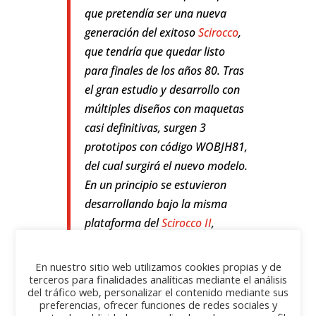
que pretendía ser una nueva
generación del exitoso
Scirocco
,
que tendría que quedar listo
para finales de los años 80.
​ Tras
el gran estudio y desarrollo con
múltiples diseños con maquetas
casi definitivas, surgen 3
prototipos con código WOBJH81,
del cual surgirá el nuevo modelo.
En un principio se estuvieron
desarrollando bajo la misma
plataforma del
Scirocco II
,
aunque finalmente se decidiría
realizarle unas modificaciones,
En nuestro sitio web utilizamos cookies propias y de
terceros para finalidades analíticas mediante el análisis
debido a que en 1984 se decidió
del tráfico web, personalizar el contenido mediante sus
que el Scirocco Mk2 continuaría
preferencias, ofrecer funciones de redes sociales y