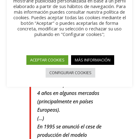
mostrarle publicidad personalizada en base a un perfil
en el mercado conviviendo con el
elaborado a partir de sus hábitos de navegación. Para
nuevo modelo cuya fecha de
más información puedes consultar nuestra política de
cookies. Puedes aceptar todas las cookies mediante el
lanzamiento tenía una fecha
botón “Aceptar” o puedes aceptarlas de forma
limite que era antes de 1989.
concreta, modificar su selección o rechazar su uso
pulsando en "Configurar cookies";
Esto dio origen a introducir al
Corrado no como una siguiente
generación del Scirocco, sino
complementando a este como
ACEPTAR COOKIES
MÁS INFORMACIÓN
uno más lujoso en lugar de ser
CONFIGURAR COOKIES
su sucesor directo, ya que ambos
estarían en producción durante
4 años en algunos mercados
(principalmente en países
Europeos).
(…)
En 1995 se anunció el cese de
producción del modelo